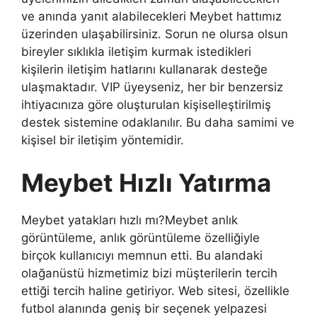
ve anında yanıt alabilecekleri Meybet hattımız
üzerinden ulaşabilirsiniz. Sorun ne olursa olsun
bireyler sıklıkla iletişim kurmak istedikleri
kişilerin iletişim hatlarını kullanarak desteğe
ulaşmaktadır. VIP üyeyseniz, her bir benzersiz
ihtiyacınıza göre oluşturulan kişiselleştirilmiş
destek sistemine odaklanılır. Bu daha samimi ve
kişisel bir iletişim yöntemidir.
Meybet Hızlı Yatırma
Meybet yatakları hızlı mı?Meybet anlık
görüntüleme, anlık görüntüleme özelliğiyle
birçok kullanıcıyı memnun etti. Bu alandaki
olağanüstü hizmetimiz bizi müşterilerin tercih
ettiği tercih haline getiriyor. Web sitesi, özellikle
futbol alanında geniş bir seçenek yelpazesi