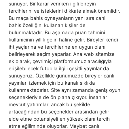
sunuyor. Bir karar verirken ilgili bireyin
tercihlerini ve isteklerini dikkate almak önemlidir.
Bu maça bahis oynayanların yanı sıra canlı
bahis özelliğini kullanan kişiler de
bulunmaktadır. Bu aşamada puan tahmini
kullanıcının yıllık geliri haline gelir. Bireyler kendi
ihtiyaçlarına ve tercihlerine en uygun olanı
belirleyerek seçim yaparlar. Ana web sitemize
ek olarak, çevrimiçi platformumuz aracılığıyla
erişilebilecek futbolla ilgili çeşitli yayınlar da
sunuyoruz. Özellikle günümüzde bireyler canlı
yayınları izlemek için bu kanalı sıklıkla
kullanmaktadırlar. Site aynı zamanda geniş oyun
seçenekleriyle de ön plana çıkıyor. İnsanlar
mevcut yatırımları ancak bu şekilde
artacağından bu seçenekler arasından gelir
elde etme potansiyeli en yüksek olanı tercih
etme eğiliminde oluyorlar. Meybet canlı