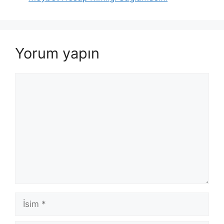
Yorum yapın
Yorum
İsim