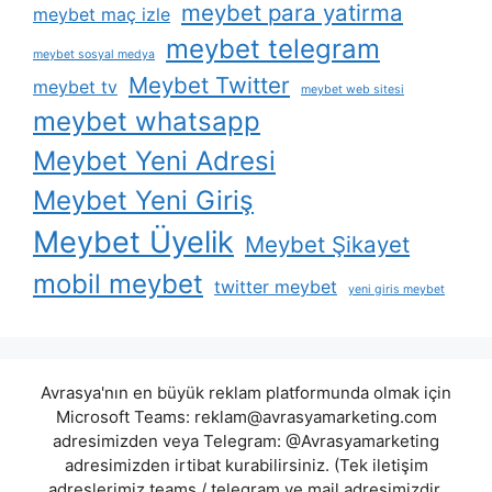
meybet para yatirma
meybet maç izle
meybet telegram
meybet sosyal medya
Meybet Twitter
meybet tv
meybet web sitesi
meybet whatsapp
Meybet Yeni Adresi
Meybet Yeni Giriş
Meybet Üyelik
Meybet Şikayet
mobil meybet
twitter meybet
yeni giris meybet
Avrasya'nın en büyük reklam platformunda olmak için
Microsoft Teams:
reklam@avrasyamarketing.com
adresimizden veya Telegram: @Avrasyamarketing
adresimizden irtibat kurabilirsiniz. (Tek iletişim
adreslerimiz teams / telegram ve mail adresimizdir.