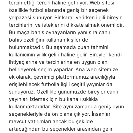
tercih ettiği tercih haline getiriyor. Web sitesi,
özellikle futbol alanında geniş bir seçenek
yelpazesi sunuyor. Bir karar verirken ilgili bireyin
tercihlerini ve isteklerini dikkate almak önemlidir.
Bu maça bahis oynayanların yanı sıra canlı
bahis özelliğini kullanan kişiler de
bulunmaktadır. Bu aşamada puan tahmini
kullanıcının yıllık geliri haline gelir. Bireyler kendi
ihtiyaçlarına ve tercihlerine en uygun olanı
belirleyerek seçim yaparlar. Ana web sitemize
ek olarak, çevrimiçi platformumuz aracılığıyla
erişilebilecek futbolla ilgili çeşitli yayınlar da
sunuyoruz. Özellikle günümüzde bireyler canlı
yayınları izlemek için bu kanalı sıklıkla
kullanmaktadırlar. Site aynı zamanda geniş oyun
seçenekleriyle de ön plana çıkıyor. İnsanlar
mevcut yatırımları ancak bu şekilde
artacağından bu seçenekler arasından gelir