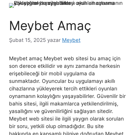
Meybet Amaç
Şubat 15, 2025
yazar
Meybet
Meybet amaç Meybet web sitesi bu amaç için
son derece etkilidir ve aynı zamanda herkesin
erişebileceği bir mobil uygulama da
sunmaktadır. Oyuncular bu uygulamayı akıllı
cihazlarına yükleyerek tercih ettikleri oyunları
oynamanın kolaylığını yaşayabilirler. Güvenilir bir
bahis sitesi, ilgili makamlarca yetkilendirilmiş,
yasallığını ve güvenilirliğini sağlayan sitedir.
Meybet web sitesi ile ilgili yaygın olarak sorulan
bir soru, yetkili olup olmadığıdır. Bu site
hakkında en kapsamlı bilgiye doğrudan Meybet