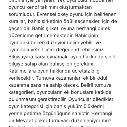
birbirleriyle yarışırlar. Tek oyunculu modda her
oyuncu kendi takımını oluşturmaktan
sorumludur. Evrensel okey oyunu için belirlenen
kurallar, bahis şirketinin ödül seçenekleri için de
geçerlidir. Bahis şirketi oyuna herhangi bir ek
düzenleme getirmemektedir. Bahisçinin
oyundaki beceri düzeyini belirleyebilir ve
oyundaki yeterliliğini değerlendirebilirsiniz.
Bilgisayara karşı oynamak, oyun hakkında sınırlı
bilgiye sahip olan bahisçileri gerektirir.
Katılımcılara oyun hakkında ücretsiz bilgi
verilecektir. Turnuva kazananları ek bir ödül
kazanma şansına sahip olacak. Belirli turnuva
kategorileri, oyuncuların ek bonuslara katkıda
bulunmasını gerektirebilir. Oyuncular diledikleri
oyun kategorisi için bahis yükümlülüklerini
yerine getirme özgürlüğüne sahiptir. Herhangi
bir Meybet poker turnuvası düzenleniyor mu?