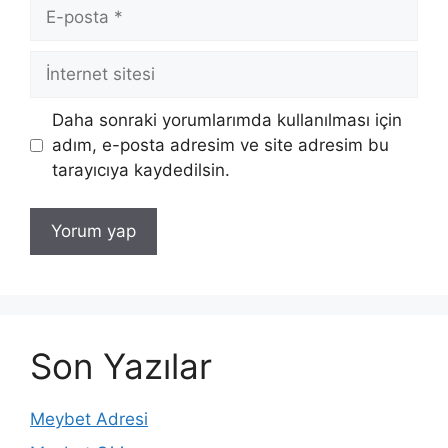
E-
posta
İnternet
sitesi
Daha sonraki yorumlarımda kullanılması için
adım, e-posta adresim ve site adresim bu
tarayıcıya kaydedilsin.
Son Yazılar
Meybet Adresi