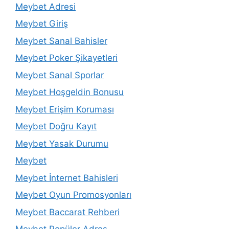
Meybet Adresi
Meybet Giriş
Meybet Sanal Bahisler
Meybet Poker Şikayetleri
Meybet Sanal Sporlar
Meybet Hoşgeldin Bonusu
Meybet Erişim Koruması
Meybet Doğru Kayıt
Meybet Yasak Durumu
Meybet
Meybet İnternet Bahisleri
Meybet Oyun Promosyonları
Meybet Baccarat Rehberi