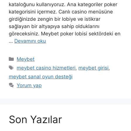
kataloğunu kullanıyoruz. Ana kategoriler poker
kategorisini içermez. Canlı casino menüsüne
girdiğinizde zengin bir lobiye ve istikrar
sağlayan bir altyapıya sahip olduklarını
göreceksiniz. Meybet poker lobisi sektördeki en
…
Devamını oku
Kategoriler
Meybet
Etiketler
meybet casino hizmetleri
,
meybet girisi
,
meybet sanal oyun desteği
Yorum yap
Son Yazılar