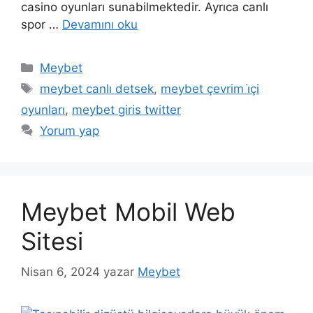
casino oyunları sunabilmektedir. Ayrıca canlı
spor …
Devamını oku
Kategoriler
Meybet
Etiketler
meybet canlı detsek
,
meybet çevrim i̇çi
oyunları
,
meybet giris twitter
Yorum yap
Meybet Mobil Web
Sitesi
Nisan 6, 2024
yazar
Meybet