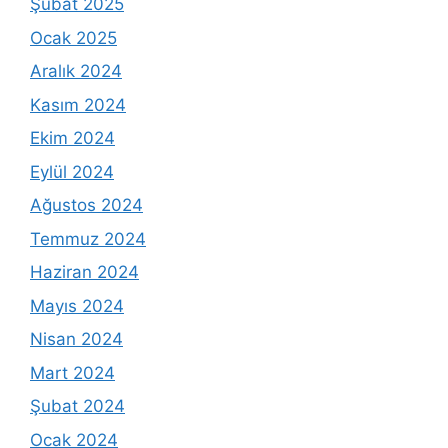
Şubat 2025
Ocak 2025
Aralık 2024
Kasım 2024
Ekim 2024
Eylül 2024
Ağustos 2024
Temmuz 2024
Haziran 2024
Mayıs 2024
Nisan 2024
Mart 2024
Şubat 2024
Ocak 2024