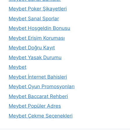
Meybet Poker Şikayetleri
Meybet Sanal Sporlar
Meybet Hoşgeldin Bonusu
Meybet Erişim Koruması
Meybet Doğru Kayıt
Meybet Yasak Durumu
Meybet
Meybet İnternet Bahisleri
Meybet Oyun Promosyonları
Meybet Baccarat Rehberi
Meybet Popüler Adres
Meybet Çekme Seçenekleri