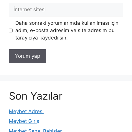
İnternet
sitesi
Daha sonraki yorumlarımda kullanılması için
adım, e-posta adresim ve site adresim bu
tarayıcıya kaydedilsin.
Son Yazılar
Meybet Adresi
Meybet Giriş
Meybet Sanal Bahisler