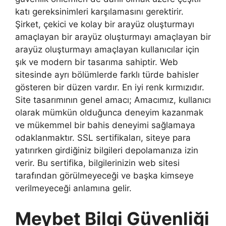
katı gereksinimleri karşılamasını gerektirir.
Şirket, çekici ve kolay bir arayüz oluşturmayı
amaçlayan bir arayüz oluşturmayı amaçlayan bir
arayüz oluşturmayı amaçlayan kullanıcılar için
şık ve modern bir tasarıma sahiptir. Web
sitesinde ayrı bölümlerde farklı türde bahisler
gösteren bir düzen vardır. En iyi renk kırmızıdır.
Site tasarımının genel amacı; Amacımız, kullanıcı
olarak mümkün olduğunca deneyim kazanmak
ve mükemmel bir bahis deneyimi sağlamaya
odaklanmaktır. SSL sertifikaları, siteye para
yatırırken girdiğiniz bilgileri depolamanıza izin
verir. Bu sertifika, bilgilerinizin web sitesi
tarafından görülmeyeceği ve başka kimseye
verilmeyeceği anlamına gelir.
Meybet Bilgi Güvenliği