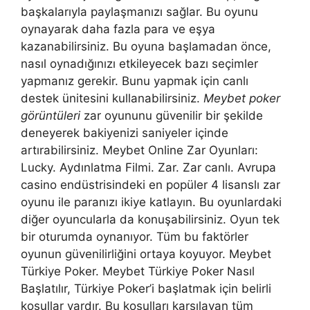
başkalarıyla paylaşmanızı sağlar. Bu oyunu
oynayarak daha fazla para ve eşya
kazanabilirsiniz. Bu oyuna başlamadan önce,
nasıl oynadığınızı etkileyecek bazı seçimler
yapmanız gerekir. Bunu yapmak için canlı
destek ünitesini kullanabilirsiniz.
Meybet poker
görüntüleri
zar oyununu güvenilir bir şekilde
deneyerek bakiyenizi saniyeler içinde
artırabilirsiniz. Meybet Online Zar Oyunları:
Lucky. Aydınlatma Filmi. Zar. Zar canlı. Avrupa
casino endüstrisindeki en popüler 4 lisanslı zar
oyunu ile paranızı ikiye katlayın. Bu oyunlardaki
diğer oyuncularla da konuşabilirsiniz. Oyun tek
bir oturumda oynanıyor. Tüm bu faktörler
oyunun güvenilirliğini ortaya koyuyor. Meybet
Türkiye Poker. Meybet Türkiye Poker Nasıl
Başlatılır, Türkiye Poker’i başlatmak için belirli
koşullar vardır. Bu koşulları karşılayan tüm