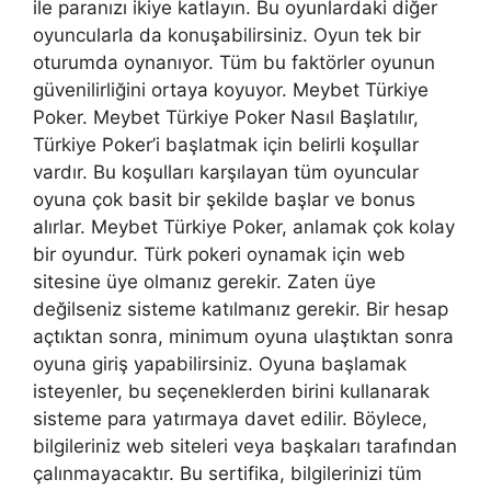
ile paranızı ikiye katlayın. Bu oyunlardaki diğer
oyuncularla da konuşabilirsiniz. Oyun tek bir
oturumda oynanıyor. Tüm bu faktörler oyunun
güvenilirliğini ortaya koyuyor. Meybet Türkiye
Poker. Meybet Türkiye Poker Nasıl Başlatılır,
Türkiye Poker’i başlatmak için belirli koşullar
vardır. Bu koşulları karşılayan tüm oyuncular
oyuna çok basit bir şekilde başlar ve bonus
alırlar. Meybet Türkiye Poker, anlamak çok kolay
bir oyundur. Türk pokeri oynamak için web
sitesine üye olmanız gerekir. Zaten üye
değilseniz sisteme katılmanız gerekir. Bir hesap
açtıktan sonra, minimum oyuna ulaştıktan sonra
oyuna giriş yapabilirsiniz. Oyuna başlamak
isteyenler, bu seçeneklerden birini kullanarak
sisteme para yatırmaya davet edilir. Böylece,
bilgileriniz web siteleri veya başkaları tarafından
çalınmayacaktır. Bu sertifika, bilgilerinizi tüm