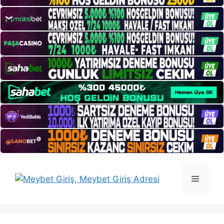
İçeriğe
atla
Menü