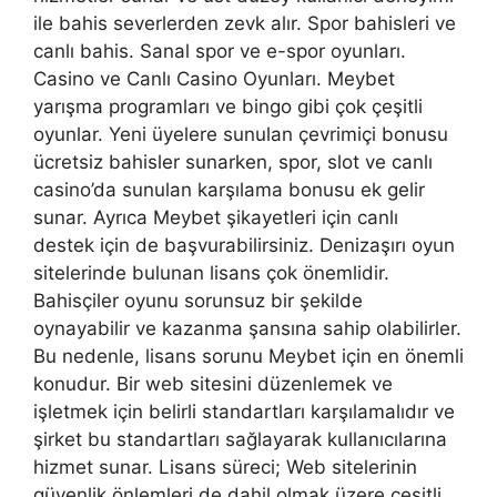
ile bahis severlerden zevk alır. Spor bahisleri ve
canlı bahis. Sanal spor ve e-spor oyunları.
Casino ve Canlı Casino Oyunları. Meybet
yarışma programları ve bingo gibi çok çeşitli
oyunlar. Yeni üyelere sunulan çevrimiçi bonusu
ücretsiz bahisler sunarken, spor, slot ve canlı
casino’da sunulan karşılama bonusu ek gelir
sunar. Ayrıca Meybet şikayetleri için canlı
destek için de başvurabilirsiniz. Denizaşırı oyun
sitelerinde bulunan lisans çok önemlidir.
Bahisçiler oyunu sorunsuz bir şekilde
oynayabilir ve kazanma şansına sahip olabilirler.
Bu nedenle, lisans sorunu Meybet için en önemli
konudur. Bir web sitesini düzenlemek ve
işletmek için belirli standartları karşılamalıdır ve
şirket bu standartları sağlayarak kullanıcılarına
hizmet sunar. Lisans süreci; Web sitelerinin
güvenlik önlemleri de dahil olmak üzere çeşitli