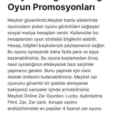
Oyun Promosyonları
Meybet güvenilirdir.Meybet bahis sitelerinde
oyuncuların poker oyunu görüntüleri sağlayan
sosyal medya hesapları vardır. Kullanıcılar bu
hesaplardan oyun stratejisi bilgilerini alabilir.
Hesap, bilgileri başkalarıyla paylaşmanızı sağlar.
Bu oyunu oynayarak daha fazla para ve eşya
kazanabilirsiniz. Bu oyuna başlamadan önce,
nasıl oynadığınızı etkileyecek bazı seçimler
yapmanız gerekir. Bunu yapmak için canlı
destek ünitesini kullanabilirsiniz. Meybet zar
oyununu güvenilir bir şekilde deneyerek
bakiyenizi saniyeler içinde artırabilirsiniz.
Meybet Online Zar Oyunları: Lucky. Aydınlatma
Filmi. Zar. Zar canlı. Avrupa casino
endüstrisindeki en popüler 4 lisanslı zar oyunu