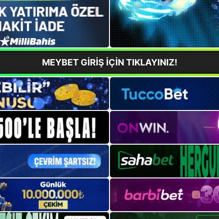
MEYBET GİRİŞ İÇİN TIKLAYINIZ!