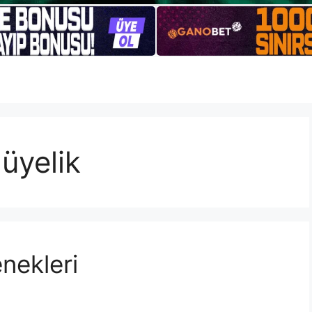
üyelik
ekleri