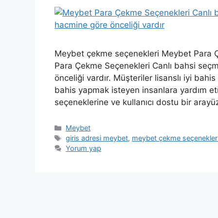
Meybet çekme seçenekleri Meybet Para Çe
Para Çekme Seçenekleri Canlı bahsi seçmel
önceliği vardır. Müşteriler lisanslı iyi bahis
bahis yapmak isteyen insanlara yardım etm
seçeneklerine ve kullanıcı dostu bir arayü
Kategoriler
Meybet
Etiketler
giris adresi meybet
,
meybet çekme seçenekler
Yorum yap