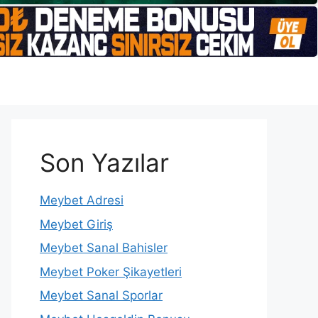
Son Yazılar
Meybet Adresi
Meybet Giriş
Meybet Sanal Bahisler
Meybet Poker Şikayetleri
Meybet Sanal Sporlar