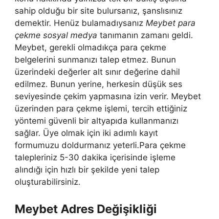
sahip olduğu bir site bulursanız, şanslısınız
demektir. Henüz bulamadıysanız
Meybet para
çekme sosyal medya
tanımanın zamanı geldi.
Meybet, gerekli olmadıkça para çekme
belgelerini sunmanızı talep etmez. Bunun
üzerindeki değerler alt sınır değerine dahil
edilmez. Bunun yerine, herkesin düşük ses
seviyesinde çekim yapmasına izin verir. Meybet
üzerinden para çekme işlemi, tercih ettiğiniz
yöntemi güvenli bir altyapıda kullanmanızı
sağlar. Üye olmak için iki adımlı kayıt
formumuzu doldurmanız yeterli.Para çekme
talepleriniz 5-30 dakika içerisinde işleme
alındığı için hızlı bir şekilde yeni talep
oluşturabilirsiniz.
Meybet Adres Değişikliği