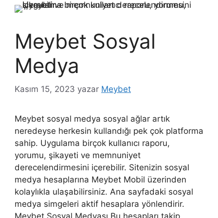
Meybet Sosyal
Medya
Kasım 15, 2023
yazar
Meybet
Meybet sosyal medya sosyal ağlar artık
neredeyse herkesin kullandığı pek çok platforma
sahip. Uygulama birçok kullanıcı raporu,
yorumu, şikayeti ve memnuniyet
derecelendirmesini içerebilir. Sitenizin sosyal
medya hesaplarına Meybet Mobil üzerinden
kolaylıkla ulaşabilirsiniz. Ana sayfadaki sosyal
medya simgeleri aktif hesaplara yönlendirir.
Meybet Sosyal Medyası Bu hesapları takip