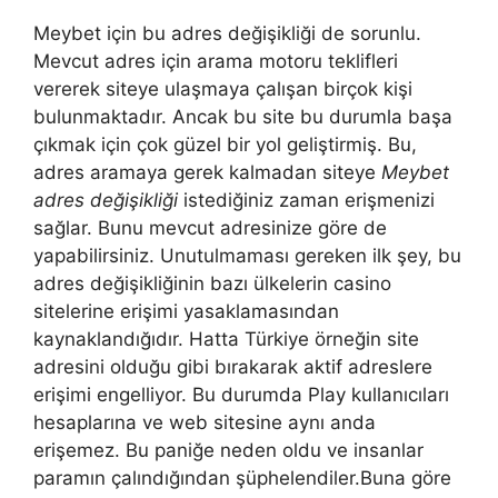
Meybet için bu adres değişikliği de sorunlu.
Mevcut adres için arama motoru teklifleri
vererek siteye ulaşmaya çalışan birçok kişi
bulunmaktadır. Ancak bu site bu durumla başa
çıkmak için çok güzel bir yol geliştirmiş. Bu,
adres aramaya gerek kalmadan siteye
Meybet
adres değişikliği
istediğiniz zaman erişmenizi
sağlar. Bunu mevcut adresinize göre de
yapabilirsiniz. Unutulmaması gereken ilk şey, bu
adres değişikliğinin bazı ülkelerin casino
sitelerine erişimi yasaklamasından
kaynaklandığıdır. Hatta Türkiye örneğin site
adresini olduğu gibi bırakarak aktif adreslere
erişimi engelliyor. Bu durumda Play kullanıcıları
hesaplarına ve web sitesine aynı anda
erişemez. Bu paniğe neden oldu ve insanlar
paramın çalındığından şüphelendiler.Buna göre