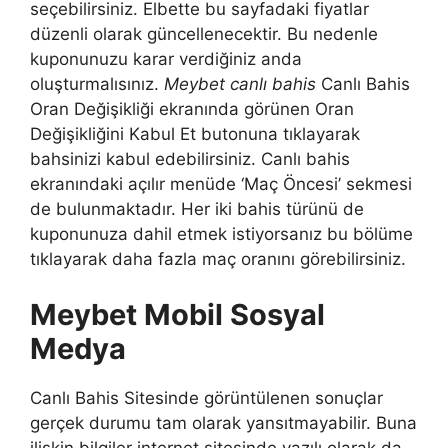
seçebilirsiniz. Elbette bu sayfadaki fiyatlar
düzenli olarak güncellenecektir. Bu nedenle
kuponunuzu karar verdiğiniz anda
oluşturmalısınız.
Meybet canlı bahis
Canlı Bahis
Oran Değişikliği ekranında görünen Oran
Değişikliğini Kabul Et butonuna tıklayarak
bahsinizi kabul edebilirsiniz. Canlı bahis
ekranındaki açılır menüde ‘Maç Öncesi’ sekmesi
de bulunmaktadır. Her iki bahis türünü de
kuponunuza dahil etmek istiyorsanız bu bölüme
tıklayarak daha fazla maç oranını görebilirsiniz.
Meybet Mobil Sosyal
Medya
Canlı Bahis Sitesinde görüntülenen sonuçlar
gerçek durumu tam olarak yansıtmayabilir. Buna
ilişkin bilgiler internet sitesinde yazılı olarak da