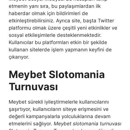
etmenin yanı sıra, bu paylaşımlardan ilk
haberdar olmak için bildirimleri de
etkinleştirebilirsiniz. Ayrıca site, başta Twitter
platformu olmak üzere çeşitli yeni etkinlikler ve
sosyal etkileşimlerle desteklenmektedir.
Kullanıcılar bu platformları etkin bir şekilde
kullanan sitelerde işlem yapmanın keyfini de
çıkarıyor.
Meybet Slotomania
Turnuvası
Meybet sürekli iyileştirmelerle kullanıcılarını
şaşırtıyor, kullanıcıların siteye erişmesini ve
değerli kampanyalarla yolculuklarına devam
etmelerini sağlıyor.
Meybet slotomania turnuvası