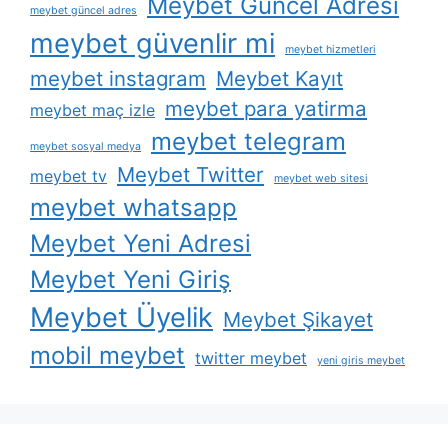
Meybet Güncel Adresi
meybet güncel adres
meybet güvenlir mi
meybet hizmetleri
meybet instagram
Meybet Kayıt
meybet para yatirma
meybet maç izle
meybet telegram
meybet sosyal medya
Meybet Twitter
meybet tv
meybet web sitesi
meybet whatsapp
Meybet Yeni Adresi
Meybet Yeni Giriş
Meybet Üyelik
Meybet Şikayet
mobil meybet
twitter meybet
yeni giris meybet