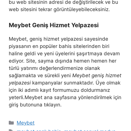
bu web sitesinin adresi de değiştirilecek ve bu
web sitesini tekrar görüntüleyebileceksiniz.
Meybet Geniş Hizmet Yelpazesi
Meybet, geniş hizmet yelpazesi sayesinde
piyasanın en popüler bahis sitelerinden biri
haline geldi ve yeni üyelerini şaşırtmaya devam
ediyor. Site, sayma dışında hemen hemen her
türlü yatırımı değerlendirmenize olanak
sağlamakta ve sürekli yeni
Meybet geniş hizmet
yelpazesi
kampanyalar sunmaktadır. Üye olmak
için iki adımlı kayıt formumuzu doldurmanız
yeterli.Meybet ana sayfasına yönlendirilmek için
giriş butonuna tıklayın.
Kategoriler
Meybet
Etiketler