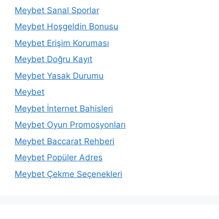
Meybet Sanal Sporlar
Meybet Hoşgeldin Bonusu
Meybet Erişim Koruması
Meybet Doğru Kayıt
Meybet Yasak Durumu
Meybet
Meybet İnternet Bahisleri
Meybet Oyun Promosyonları
Meybet Baccarat Rehberi
Meybet Popüler Adres
Meybet Çekme Seçenekleri