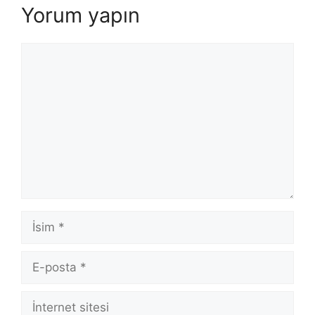
Yorum yapın
Yorum
İsim
E-
posta
İnternet