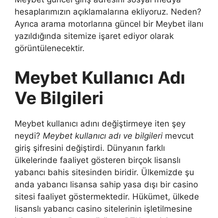
hesaplarımızın açıklamalarına ekliyoruz. Neden?
Ayrıca arama motorlarına güncel bir Meybet ilanı
yazıldığında sitemize işaret ediyor olarak
görüntülenecektir.
Meybet Kullanıcı Adı
Ve Bilgileri
Meybet kullanıcı adını değiştirmeye iten şey
neydi?
Meybet kullanıcı adı ve bilgileri
mevcut
giriş şifresini değiştirdi. Dünyanın farklı
ülkelerinde faaliyet gösteren birçok lisanslı
yabancı bahis sitesinden biridir. Ülkemizde şu
anda yabancı lisansa sahip yasa dışı bir casino
sitesi faaliyet göstermektedir. Hükümet, ülkede
lisanslı yabancı casino sitelerinin işletilmesine