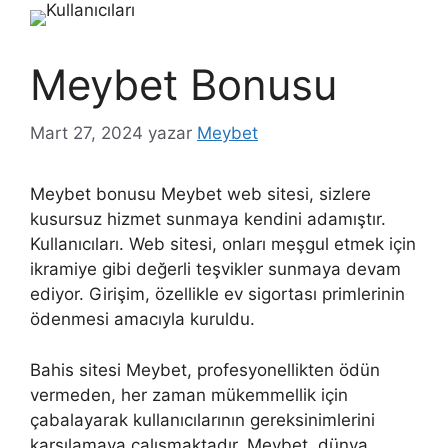
Meybet Bonusu
Mart 27, 2024
yazar
Meybet
Meybet bonusu Meybet web sitesi, sizlere
kusursuz hizmet sunmaya kendini adamıştır.
Kullanıcıları. Web sitesi, onları meşgul etmek için
ikramiye gibi değerli teşvikler sunmaya devam
ediyor. Girişim, özellikle ev sigortası primlerinin
ödenmesi amacıyla kuruldu.
Bahis sitesi Meybet, profesyonellikten ödün
vermeden, her zaman mükemmellik için
çabalayarak kullanıcılarının gereksinimlerini
karşılamaya çalışmaktadır. Meybet, dünya