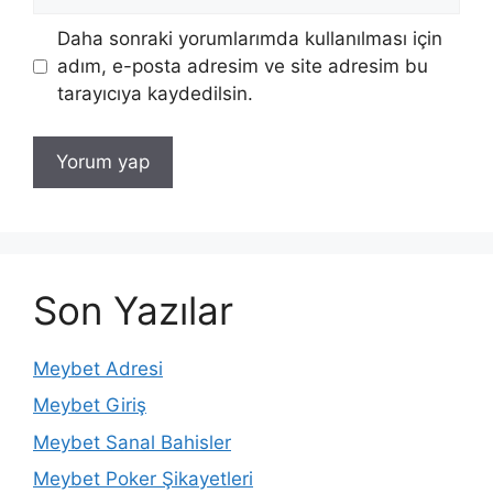
sitesi
Daha sonraki yorumlarımda kullanılması için
adım, e-posta adresim ve site adresim bu
tarayıcıya kaydedilsin.
Son Yazılar
Meybet Adresi
Meybet Giriş
Meybet Sanal Bahisler
Meybet Poker Şikayetleri