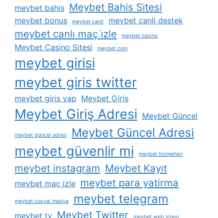
Meybet Bahis Sitesi
meybet bahis
meybet bonus
meybet canli destek
meybet canli
meybet canlı maç i̇zle
meybet casino
Meybet Casino Sitesi
meybet com
meybet girisi
meybet giris twitter
meybet giris yap
Meybet Giriş
Meybet Giriş Adresi
Meybet Güncel
Meybet Güncel Adresi
meybet güncel adres
meybet güvenlir mi
meybet hizmetleri
meybet instagram
Meybet Kayıt
meybet para yatirma
meybet maç izle
meybet telegram
meybet sosyal medya
Meybet Twitter
meybet tv
meybet web sitesi