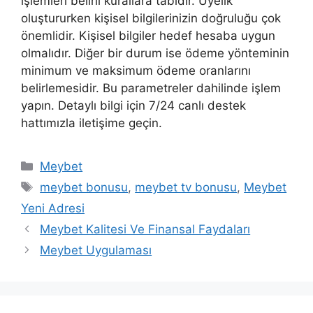
işlemleri belirli kurallara tabidir. Üyelik
oluştururken kişisel bilgilerinizin doğruluğu çok
önemlidir. Kişisel bilgiler hedef hesaba uygun
olmalıdır. Diğer bir durum ise ödeme yönteminin
minimum ve maksimum ödeme oranlarını
belirlemesidir. Bu parametreler dahilinde işlem
yapın. Detaylı bilgi için 7/24 canlı destek
hattımızla iletişime geçin.
Kategoriler
Meybet
Etiketler
meybet bonusu
,
meybet tv bonusu
,
Meybet
Yeni Adresi
Meybet Kalitesi Ve Finansal Faydaları
Meybet Uygulaması