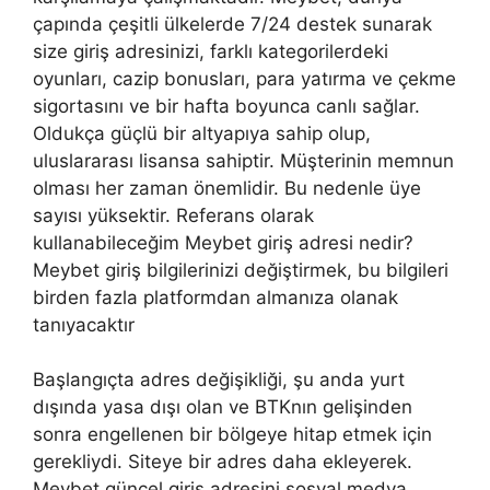
çapında çeşitli ülkelerde 7/24 destek sunarak
size giriş adresinizi, farklı kategorilerdeki
oyunları, cazip bonusları, para yatırma ve çekme
sigortasını ve bir hafta boyunca canlı sağlar.
Oldukça güçlü bir altyapıya sahip olup,
uluslararası lisansa sahiptir. Müşterinin memnun
olması her zaman önemlidir. Bu nedenle üye
sayısı yüksektir. Referans olarak
kullanabileceğim Meybet giriş adresi nedir?
Meybet giriş bilgilerinizi değiştirmek, bu bilgileri
birden fazla platformdan almanıza olanak
tanıyacaktır
Başlangıçta adres değişikliği, şu anda yurt
dışında yasa dışı olan ve BTKnın gelişinden
sonra engellenen bir bölgeye hitap etmek için
gerekliydi. Siteye bir adres daha ekleyerek.
Meybet güncel giriş adresini sosyal medya