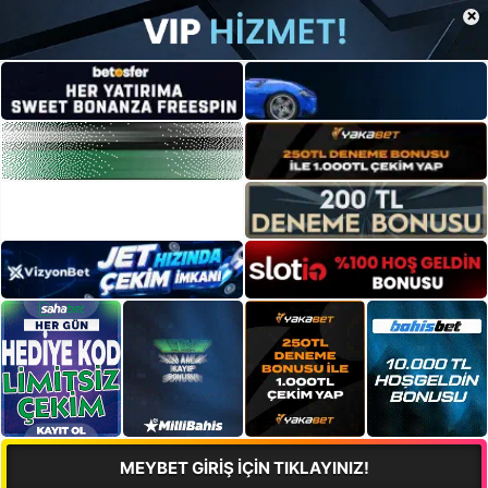
×
MEYBET GİRİŞ İÇİN TIKLAYINIZ!