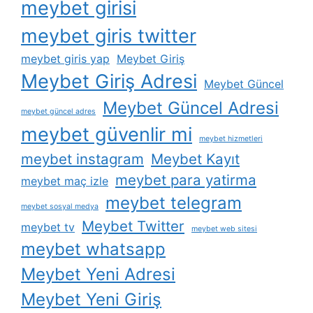
meybet girisi
meybet giris twitter
meybet giris yap
Meybet Giriş
Meybet Giriş Adresi
Meybet Güncel
Meybet Güncel Adresi
meybet güncel adres
meybet güvenlir mi
meybet hizmetleri
meybet instagram
Meybet Kayıt
meybet para yatirma
meybet maç izle
meybet telegram
meybet sosyal medya
Meybet Twitter
meybet tv
meybet web sitesi
meybet whatsapp
Meybet Yeni Adresi
Meybet Yeni Giriş