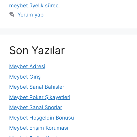
meybet üyelik süreci
Yorum yap
Son Yazılar
Meybet Adresi
Meybet Giriş
Meybet Sanal Bahisler
Meybet Poker Şikayetleri
Meybet Sanal Sporlar
Meybet Hoşgeldin Bonusu
Meybet Erişim Koruması