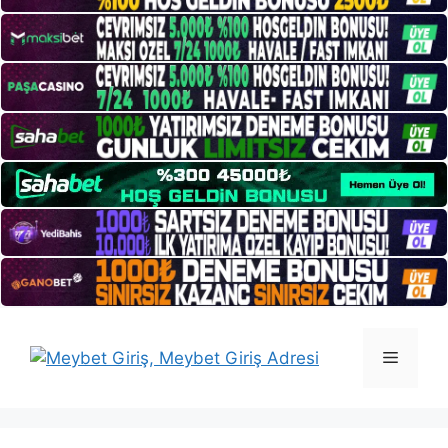
İçeriğe
atla
Menü