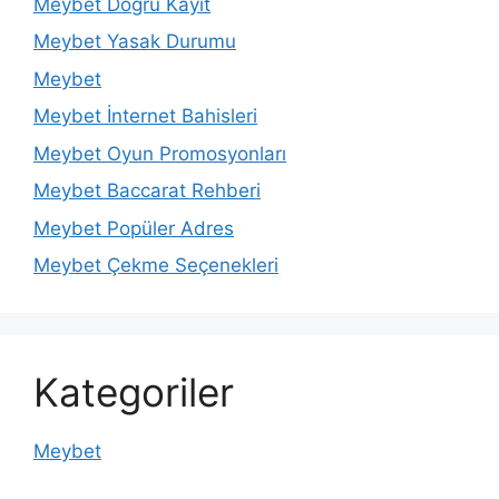
Meybet Doğru Kayıt
Meybet Yasak Durumu
Meybet
Meybet İnternet Bahisleri
Meybet Oyun Promosyonları
Meybet Baccarat Rehberi
Meybet Popüler Adres
Meybet Çekme Seçenekleri
Kategoriler
Meybet