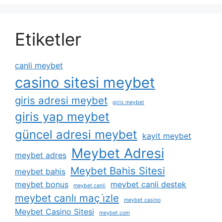
Etiketler
canli meybet
casino sitesi meybet
giris adresi meybet
giris meybet
giris yap meybet
güncel adresi meybet
kayit meybet
Meybet Adresi
meybet adres
Meybet Bahis Sitesi
meybet bahis
meybet bonus
meybet canli destek
meybet canli
meybet canlı maç i̇zle
meybet casino
Meybet Casino Sitesi
meybet com