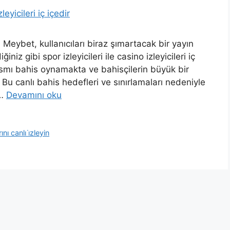
 Meybet, kullanıcıları biraz şımartacak bir yayın
niz gibi spor izleyicileri ile casino izleyicileri iç
kısmı bahis oynamakta ve bahisçilerin büyük bir
Bu canlı bahis hedefleri ve sınırlamaları nedeniyle
 …
Devamını oku
ı canlı i̇zleyin