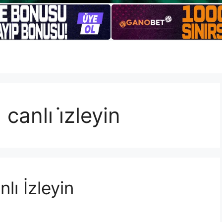
canlı i̇zleyin
lı İzleyin