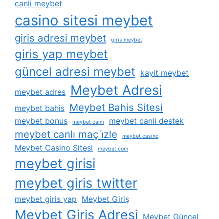
canli meybet
casino sitesi meybet
giris adresi meybet
giris meybet
giris yap meybet
güncel adresi meybet
kayit meybet
Meybet Adresi
meybet adres
Meybet Bahis Sitesi
meybet bahis
meybet bonus
meybet canli destek
meybet canli
meybet canlı maç i̇zle
meybet casino
Meybet Casino Sitesi
meybet com
meybet girisi
meybet giris twitter
meybet giris yap
Meybet Giriş
Meybet Giriş Adresi
Meybet Güncel