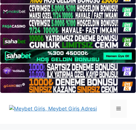
İçeriğe
atla
Menü