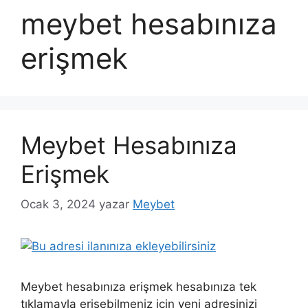
meybet hesabınıza
erişmek
Meybet Hesabınıza
Erişmek
Ocak 3, 2024
yazar
Meybet
Meybet hesabınıza erişmek hesabınıza tek
tıklamayla erişebilmeniz için yeni adresinizi