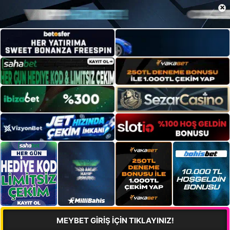
×
MEYBET GİRİŞ İÇİN TIKLAYINIZ!