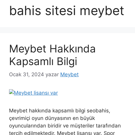
bahis sitesi meybet
Meybet Hakkında
Kapsamlı Bilgi
Ocak 31, 2024
yazar
Meybet
Meybet hakkında kapsamlı bilgi seobahis,
çevrimiçi oyun dünyasının en büyük
oyuncularından biridir ve müşteriler tarafından
tercih edilmektedir. Meybet lisansı var. Spor