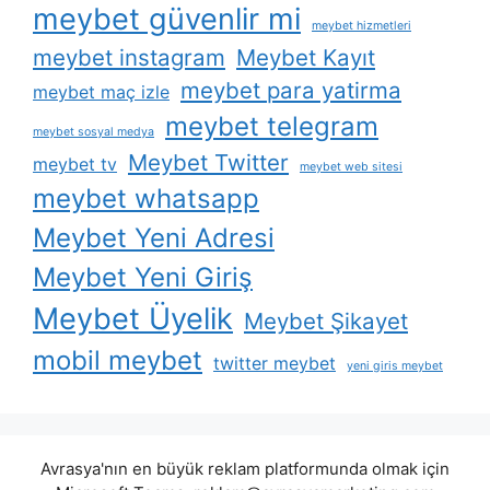
meybet güvenlir mi
meybet hizmetleri
meybet instagram
Meybet Kayıt
meybet para yatirma
meybet maç izle
meybet telegram
meybet sosyal medya
Meybet Twitter
meybet tv
meybet web sitesi
meybet whatsapp
Meybet Yeni Adresi
Meybet Yeni Giriş
Meybet Üyelik
Meybet Şikayet
mobil meybet
twitter meybet
yeni giris meybet
Avrasya'nın en büyük reklam platformunda olmak için