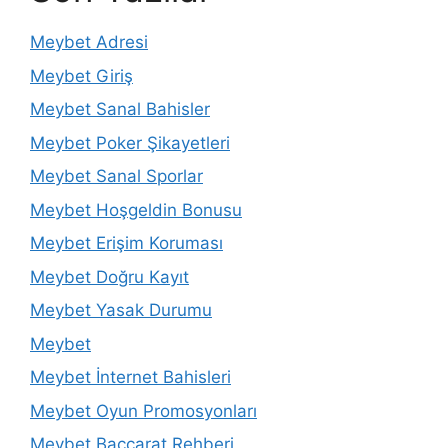
Meybet Adresi
Meybet Giriş
Meybet Sanal Bahisler
Meybet Poker Şikayetleri
Meybet Sanal Sporlar
Meybet Hoşgeldin Bonusu
Meybet Erişim Koruması
Meybet Doğru Kayıt
Meybet Yasak Durumu
Meybet
Meybet İnternet Bahisleri
Meybet Oyun Promosyonları
Meybet Baccarat Rehberi