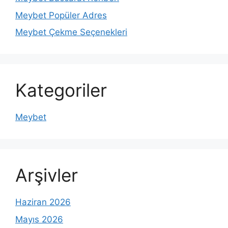
Meybet Popüler Adres
Meybet Çekme Seçenekleri
Kategoriler
Meybet
Arşivler
Haziran 2026
Mayıs 2026