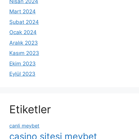
Nisan 2024
Mart 2024
Şubat 2024
Ocak 2024
Aralık 2023
Kasım 2023
Ekim 2023
Eylül 2023
Etiketler
canli meybet
casino sitesi meybet