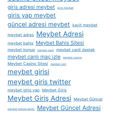
giris adresi meybet
giris meybet
giris yap meybet
güncel adresi meybet
kayit meybet
Meybet Adresi
meybet adres
Meybet Bahis Sitesi
meybet bahis
meybet bonus
meybet canli destek
meybet canli
meybet canlı maç i̇zle
meybet casino
Meybet Casino Sitesi
meybet com
meybet girisi
meybet giris twitter
meybet giris yap
Meybet Giriş
Meybet Giriş Adresi
Meybet Güncel
Meybet Güncel Adresi
meybet güncel adres