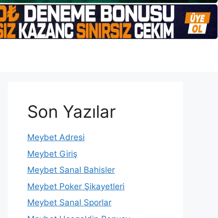
Son Yazılar
Meybet Adresi
Meybet Giriş
Meybet Sanal Bahisler
Meybet Poker Şikayetleri
Meybet Sanal Sporlar