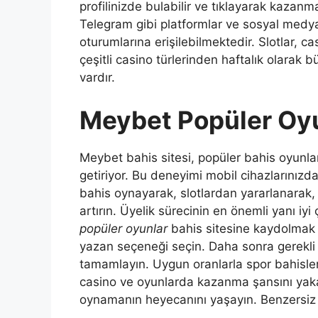
profilinizde bulabilir ve tıklayarak kazanma
Telegram gibi platformlar ve sosyal medya
oturumlarına erişilebilmektedir. Slotlar, c
çeşitli casino türlerinden haftalık olarak
vardır.
Meybet Popüler Oy
Meybet bahis sitesi, popüler bahis oyunlar
getiriyor. Bu deneyimi mobil cihazlarınızda
bahis oynayarak, slotlardan yararlanarak, 
artırın. Üyelik sürecinin en önemli yanı iy
popüler oyunlar
bahis sitesine kaydolmak
yazan seçeneği seçin. Daha sonra gerekli bi
tamamlayın. Uygun oranlarla spor bahisleri
casino ve oyunlarda kazanma şansını yaka
oynamanın heyecanını yaşayın. Benzersiz yar