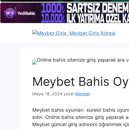
İçeriğe
atla
Meybet Bahis Oy
Mayıs 18, 2024
yazar
Meybet
Meybet bahis oyunları sürekli bahis oyunu
edin. Online bahis sitenize giriş yapara
Meybet güncel giriş adresini öğrenmek için 