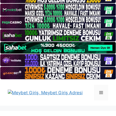
İçeriğe
atla
Menü