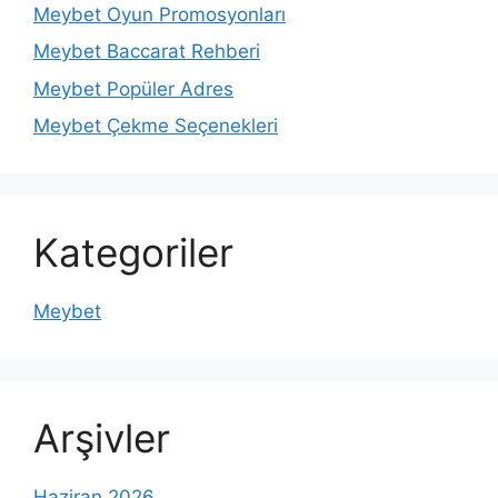
Meybet Oyun Promosyonları
Meybet Baccarat Rehberi
Meybet Popüler Adres
Meybet Çekme Seçenekleri
Kategoriler
Meybet
Arşivler
Haziran 2026