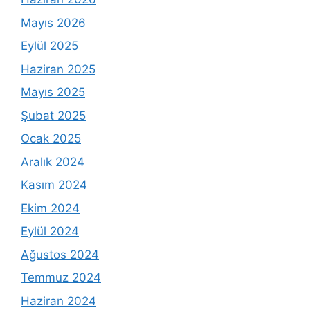
Mayıs 2026
Eylül 2025
Haziran 2025
Mayıs 2025
Şubat 2025
Ocak 2025
Aralık 2024
Kasım 2024
Ekim 2024
Eylül 2024
Ağustos 2024
Temmuz 2024
Haziran 2024