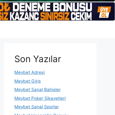
Son Yazılar
Meybet Adresi
Meybet Giriş
Meybet Sanal Bahisler
Meybet Poker Şikayetleri
Meybet Sanal Sporlar