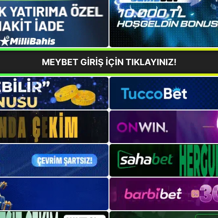
MEYBET GİRİŞ İÇİN TIKLAYINIZ!